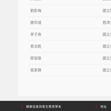
劉影梅
國立
謝宗成
慈濟
李子奇
國立
曾治乾
國立
廖容瑜
國立
張家臻
國立
健康促進與衛生教育學系
地址