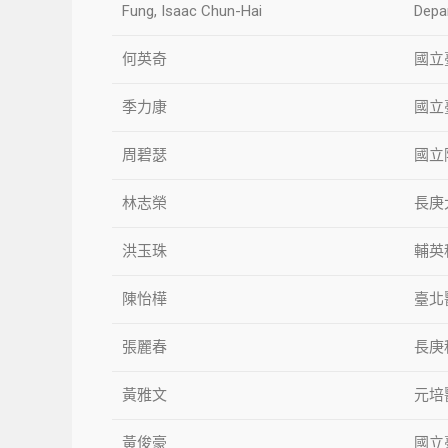
Fung, Isaac Chun-Hai
Depar
何英奇
國立
季力康
國立
周碧瑟
國立
林志榮
長庚
洪玉珠
輔英
陳怡樺
臺北
張麗春
長庚
黃雅文
元培
黃俊豪
國立