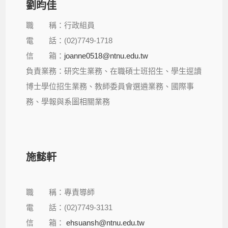
劉昀佳
職 稱：行政組員
電 話：(02)7749-1718
信 箱：
joanne0518@ntnu.edu.tw
負責業務：研究生業務、在職碩士班招生、學生逕讀
博士學位招生業務、教師委員會選遴業務、國際事
務、
學報與系圖相關業務
施懿軒
職 稱：專責導師
電 話：(02)7749-3131
信 箱：
ehsuansh@ntnu.edu.tw