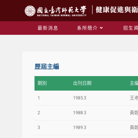
最新消息
系所簡介
招生
歷屆主編
期別
出刊日期
主
1
1985.3
王
2
1988.3
黃
3
1989.3
黃